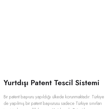
Kalitenin Tek
Adresi
Bize Ulaşın !
+90 552 388 7233
Yurtdışı Patent Tescil Sistemi
Bir patent başvuru yapıldığı ülkede korunmaktadır. Türkiye
de yapılmış bir patent başvurusu sadece Türkiye sınırları