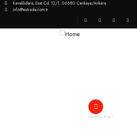
Kavaklıdere, Esat Cd. 12/1, 06680 Çankaya/Ankara
info@eutrade.com.tr
Ana Sayfa
Hizmetlerimiz
Hizmet Bölgelerimiz
Kurumsal
İletişim
Hemen Ara !
+90 552 388 72 33